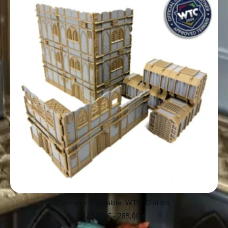
Terreno Plegable WTC Gótico
185,00
€
-
285,00
€