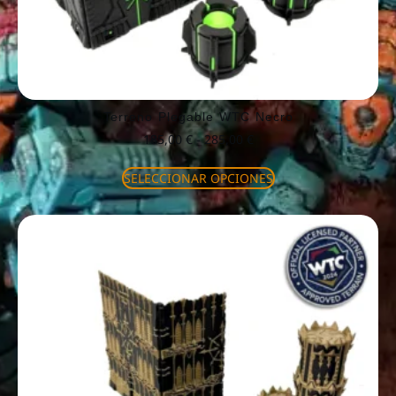
Terreno Plegable WTC Necro
185,00
€
-
285,00
€
SELECCIONAR OPCIONES