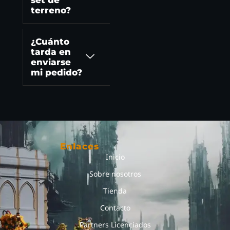
terreno?
¿Cuánto
tarda en
enviarse
mi pedido?
Enlaces
Inicio
Sobre nosotros
Tienda
Contacto
Partners Licenciados