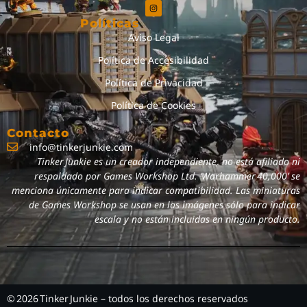
Políticas
Aviso Legal
Política de Accesibilidad
Política de Privacidad
Política de Cookies
Contacto
info@tinkerjunkie.com
Tinker Junkie es un creador independiente, no está afiliado ni
respaldado por Games Workshop Ltd. ‘Warhammer 40,000’ se
menciona únicamente para indicar compatibilidad. Las miniaturas
de Games Workshop se usan en las imágenes sólo para indicar
escala y no están incluidas en ningún producto.
© 2026 Tinker Junkie – todos los derechos reservados