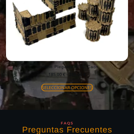
Terreno Plegable WTC Caos
185,00
€
-
285,00
€
SELECCIONAR OPCIONES
FAQS
Preguntas Frecuentes