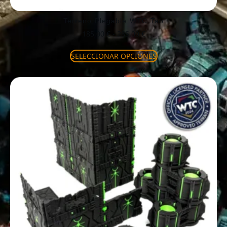
Terreno Plegable WTC Tao
185,00
€
-
285,00
€
SELECCIONAR OPCIONES