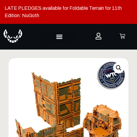
LATE PLEDGES available for Foldable Terrain for 11th
Edition: NuGoth