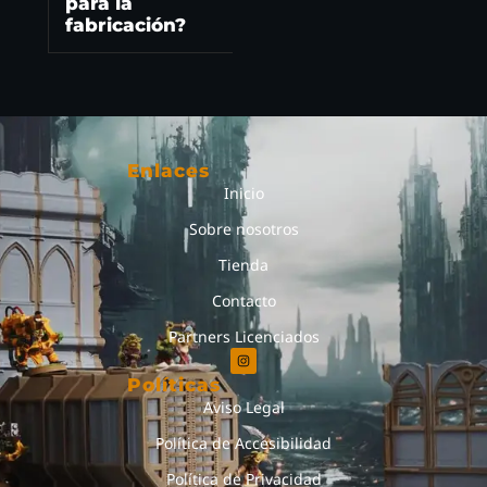
para la
fabricación?
Enlaces
Inicio
Sobre nosotros
Tienda
Contacto
Partners Licenciados
Políticas
Aviso Legal
Política de Accesibilidad
Política de Privacidad