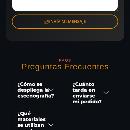
ENVÍA MI MENSAJE
FAQS
Preguntas Frecuentes
¿Cómo se
¿Cuánto
despliega la
tarda en
escenografía?
enviarse
mi pedido?
¿Qué
materiales
se utilizan